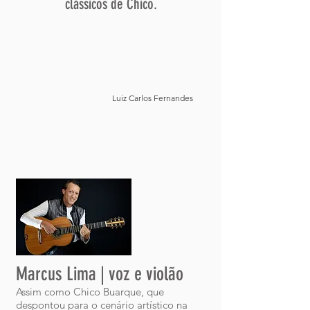
clássicos de Chico.
Luiz Carlos Fernandes
Marcus Lima | voz e violão
Assim como Chico Buarque, que
despontou para o cenário artístico na