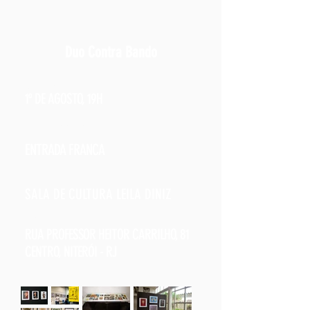
ATRAÇÃO ESPECIAL /
Duo Contra Bando
QUANDO /
1º DE AGOSTO, 19H
INGRESSOS /
ENTRADA FRANCA
ONDE /
SALA DE CULTURA LEILA DINIZ
ENDEREÇO /
RUA PROFESSOR HEITOR CARRILHO, 81
CENTRO, NITERÓI - RJ