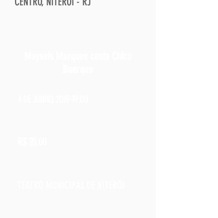
CENTRO, NITERÓI - RJ
ATRAÇÃO ESPECIAL /
Moyseis Marques canta Chico
Buarque
QUANDO /
4 DE JUNHO, 2019 19:00
INGRESSOS /
R$ 20,00
ONDE /
TEATRO MUNICIPAL DE NITERÓI
ENDEREÇO /