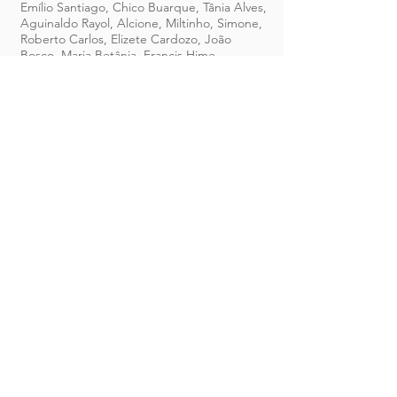
Emílio Santiago, Chico Buarque, Tânia Alves,
Aguinaldo Rayol, Alcione, Miltinho, Simone,
Roberto Carlos, Elizete Cardozo, João
Bosco, Maria Betânia, Francis Hime,
Martinho da Vila, Zeca Pagodinho, Miucha,
Nelson Gonçalves, Altemar Dutra Jr.,
Altamiro Carrilho, Joel Nascimento,
Dominguinhos, Canhoto da Paraiba, e vários
outros.
No Rio de Janeiro fez parte da
Camerata Carioca ao lado de Joel
Nascimento, Maurício Carrilho, Luís Otávio,
Henrique Cazes, Beto Cazes e Paulo Sérgio
Santos, viajando várias vezes para os Estados
Unidos. Viajou para o Japão com Elizete
Cardoso, Altamiro Carrilho, Zimbo Trio e
Choro Carioca.