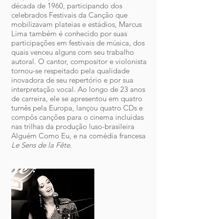
década de 1960, participando dos
celebrados Festivais da Canção que
mobilizavam plateias e estádios, Marcus
Lima também é conhecido por suas
participações em festivais de música, dos
quais venceu alguns com seu trabalho
autoral. O cantor, compositor e violonista
tornou-se respeitado pela qualidade
inovadora de seu repertório e por sua
interpretação vocal. Ao longo de 23 anos
de carreira, ele se apresentou em quatro
turnês pela Europa, lançou quatro CDs e
compôs canções para o cinema incluídas
nas trilhas da produção luso-brasileira
Alguém Como Eu, e na comédia francesa
Le Sens de la Fête
.